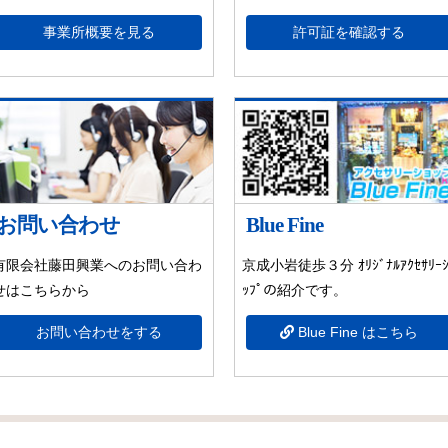
事業所概要を見る
許可証を確認する
お問い合わせ
Blue Fine
有限会社藤田興業へのお問い合わ
京成小岩徒歩３分 ｵﾘｼﾞﾅﾙｱｸｾｻﾘｰｼ
せはこちらから
ｯﾌﾟの紹介です。
お問い合わせをする
Blue Fine はこちら